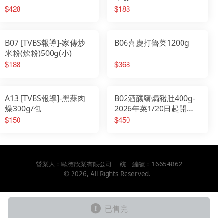
$428
$188
B07 [TVBS報導]-家傳炒
B06喜慶打魯菜1200g
米粉(炊粉)500g(小)
$188
$368
A13 [TVBS報導]-黑蒜肉
B02酒釀鹽焗豬肚400g-
燥300g/包
2026年菜1/20日起開始
出貨
$150
$450
營業人：
歐德欣業有限公司
統一編號：
16654862
©
2026
, All Rights Reserved.
已售完