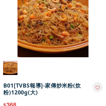
媒體報導
門市資訊
B01[TVBS報導]-家傳炒米粉(炊
粉)1200g(大)
368
$