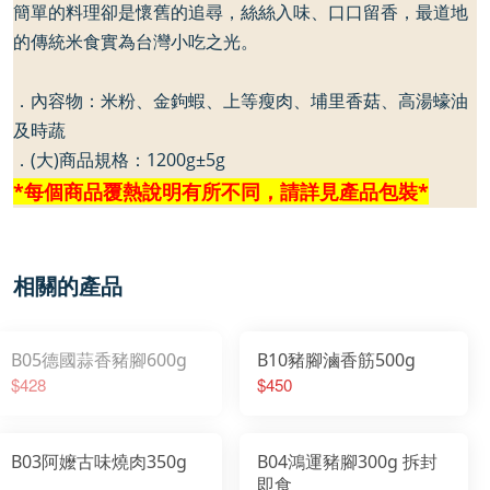
簡單的料理卻是懷舊的追尋，絲絲入味、口口留香，最道地
的傳統米食實為台灣小吃之光。
．內容物：米粉、金鉤蝦、上等瘦肉、埔里香菇、高湯蠔油
及時蔬
．
(
大
)
商品規格：
1200g
±
5g
*
每個商品覆熱說明有所不同，請詳見產品包裝
*
相關的產品
B05德國蒜香豬腳600g
B10豬腳滷香筋500g
$428
$450
B03阿嬤古味燒肉350g
B04鴻運豬腳300g 拆封
即食