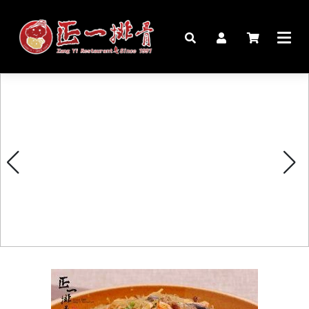
🏠︎
桌宴⍣圍爐年菜
家宴料理
豬腳麵線禮盒
生鮮肉品
更多商品
購物說明