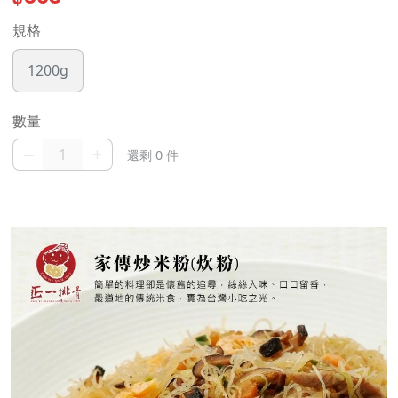
規格
1200g
數量
–
+
還剩 0 件