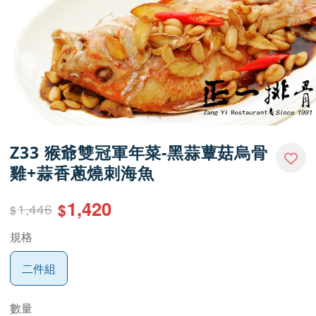
Z33 猴爺雙冠軍年菜-黑蒜蕈菇烏骨
雞+蒜香蔥燒刺海魚
1,420
1,446
$
$
規格
二件組
數量