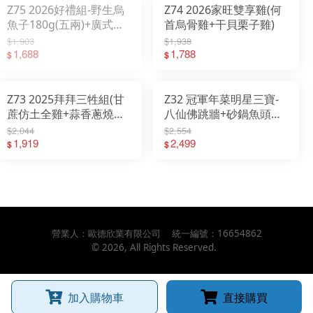
Z75 2026好禮組-野生烏
Z74 2026家旺雙享雞(何
魚子180g(五兩)+廣式臘
首烏骨雞+干貝栗子雞)
腸250g +精美提袋
$1,903
$1,938
1,688
1,788
$
$
Z73 2025拜拜三牲組(甘
Z32 冠軍年菜明星三寶-
蔗仿土全雞+蒜香蔥燒刺
八仙佛跳牆+砂鍋魚頭
海魚+古味燒肉)
+黑蒜蕈菇烏骨雞
$2,044
$2,554
1,919
2,499
$
$
營業人：
歐德欣業有限公司
統一編號：
16654862
©
2026
, All Rights Reserved.
加入購物車
直接購買