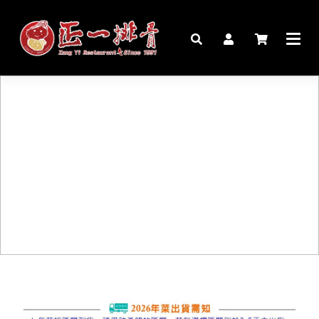
🏠︎
桌宴⍣圍爐年菜
家宴料理
豬腳麵線禮盒
生鮮肉品
更多商品