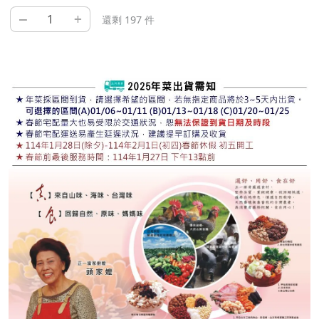
–
+
還剩 197 件