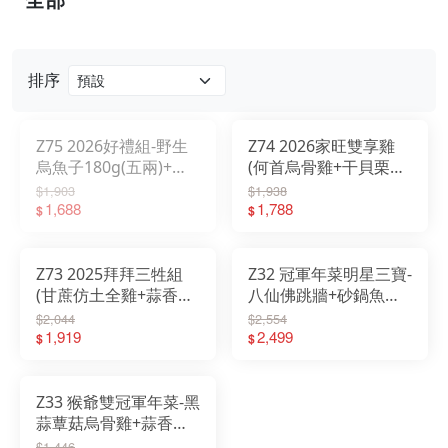
門市資訊
排序
Z75 2026好禮組-野生
Z74 2026家旺雙享雞
烏魚子180g(五兩)+廣
(何首烏骨雞+干貝栗子
式臘腸250g +精美提袋
雞)
$1,903
$1,938
1,688
1,788
$
$
Z73 2025拜拜三牲組
Z32 冠軍年菜明星三寶-
(甘蔗仿土全雞+蒜香蔥
八仙佛跳牆+砂鍋魚頭
燒刺海魚+古味燒肉)
+黑蒜蕈菇烏骨雞
$2,044
$2,554
1,919
2,499
$
$
Z33 猴爺雙冠軍年菜-黑
蒜蕈菇烏骨雞+蒜香蔥
燒刺海魚
$1,446