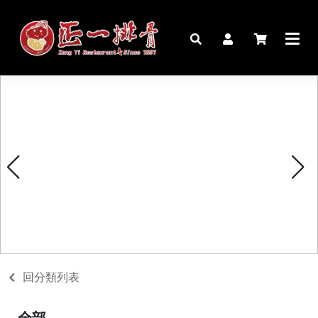
🏠︎
桌宴⍣圍爐年菜
家宴料理
豬腳麵線禮盒
生鮮肉品
更多商品
購物說明
回分類列表
媒體報導
全部