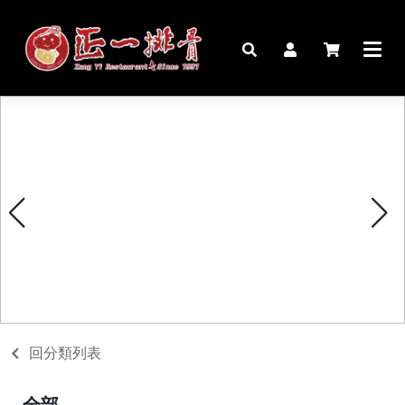
🏠︎
桌宴⍣圍爐年菜
家宴料理
豬腳麵線禮盒
生鮮肉品
更多商品
購物說明
回分類列表
媒體報導
全部