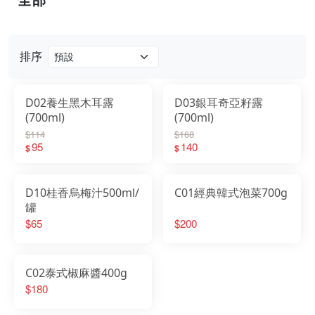
門市資訊
排序
D02養生黑木耳露
D03銀耳奇亞籽露
(700ml)
(700ml)
$114
$168
95
140
$
$
D10桂香烏梅汁500ml/
C01經典韓式泡菜700g
罐
$65
$200
C02泰式椒麻醬400g
$180