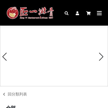
🏠︎
桌宴⍣圍爐年菜
家宴料理
豬腳麵線禮盒
生鮮肉品
更多商品
購物說明
回分類列表
媒體報導
全部