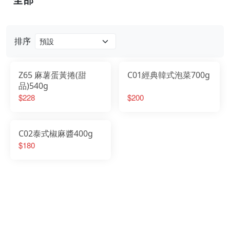
門市資訊
排序
Z65 麻薯蛋黃捲(甜
C01經典韓式泡菜700g
品)540g
$228
$200
C02泰式椒麻醬400g
$180