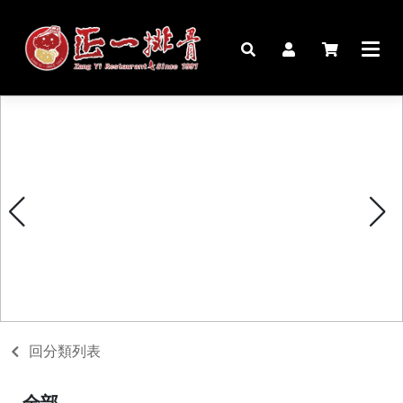
🏠︎
桌宴⍣圍爐年菜
家宴料理
豬腳麵線禮盒
生鮮肉品
更多商品
購物說明
回分類列表
媒體報導
全部