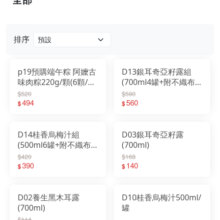
門市資訊
排序
p19預購端午粽 阿嬤古
D13銀耳奇亞籽露組
味肉粽220g/顆(6顆/
(700ml4罐+附不織布
串)2026/5/25日起出貨
袋)
$520
$590
494
560
$
$
D14桂香烏梅汁組
D03銀耳奇亞籽露
(500ml6罐+附不織布
(700ml)
袋)
$420
$168
390
140
$
$
D02養生黑木耳露
D10桂香烏梅汁500ml/
(700ml)
罐
$114