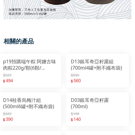
相關的產品
p19預購端午粽 阿嬤古味
D13銀耳奇亞籽露組
肉粽220g/顆(6顆/
(700ml4罐+附不織布袋)
串)2026/5/25日起出貨
$520
$590
494
560
$
$
D14桂香烏梅汁組
D03銀耳奇亞籽露
(500ml6罐+附不織布袋)
(700ml)
$420
$168
390
140
$
$