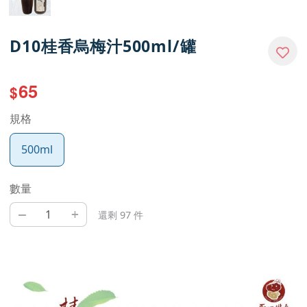
D10桂香烏梅汁500ml/罐
65
$
規格
500ml
數量
–
+
還剩 97 件