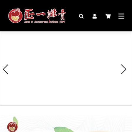
🏠︎
桌宴⍣圍爐年菜
家宴料理
豬腳麵線禮盒
生鮮肉品
更多商品
購物說明