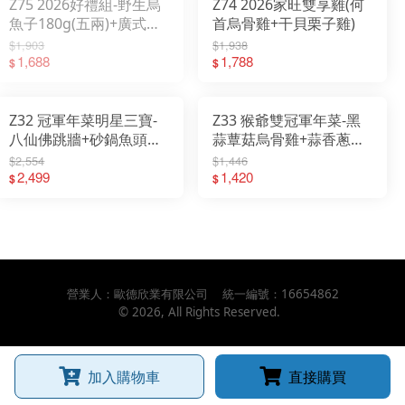
Z75 2026好禮組-野生烏
Z74 2026家旺雙享雞(何
魚子180g(五兩)+廣式臘
首烏骨雞+干貝栗子雞)
腸250g +精美提袋
$1,903
$1,938
1,688
1,788
$
$
Z32 冠軍年菜明星三寶-
Z33 猴爺雙冠軍年菜-黑
八仙佛跳牆+砂鍋魚頭
蒜蕈菇烏骨雞+蒜香蔥燒
+黑蒜蕈菇烏骨雞
刺海魚
$2,554
$1,446
2,499
1,420
$
$
營業人：
歐德欣業有限公司
統一編號：
16654862
©
2026
, All Rights Reserved.
加入購物車
直接購買