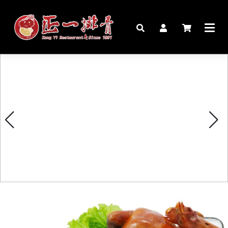
🏠︎
桌宴⍣圍爐年菜
家宴料理
豬腳麵線禮盒
生鮮肉品
更多商品
購物說明