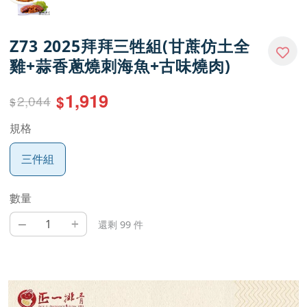
Z73 2025拜拜三牲組(甘蔗仿土全
雞+蒜香蔥燒刺海魚+古味燒肉)
1,919
2,044
$
$
規格
三件組
數量
–
+
還剩 99 件