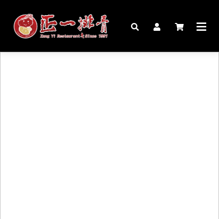
🏠︎
桌宴⍣圍爐年菜
家宴料理
豬腳麵線禮盒
生鮮肉品
更多商品
購物說明