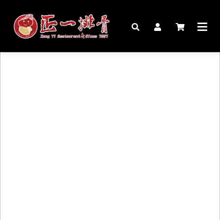
🏠︎
桌宴⍣圍爐年菜
家宴料理
豬腳麵線禮盒
生鮮肉品
更多商品
購物說明