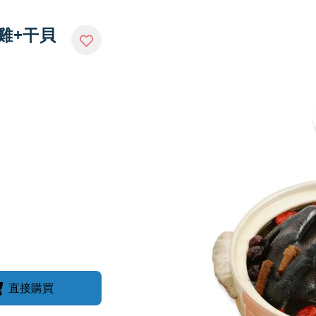
骨雞+干貝
直接購買