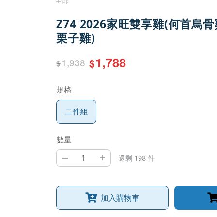
全部
Z74 2026家旺雙享雞(何首烏
栗子雞)
1,788
1,938
$
$
規格
二件組
數量
–
+
還剩 198 件
加入購物車