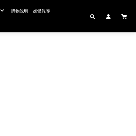
購物說明
媒體報導
年菜五連霸
/年菜
鮮肉品
壽 豬腳麵線
中秋禮盒。套組
佛跳牆/燉雞湯
拌嘴滷味。冷盤
鍋羹煲
私房珍釀。飲品
海鮮/冷盤
生鮮肉品
米食
肉類
私房珍釀/甜點