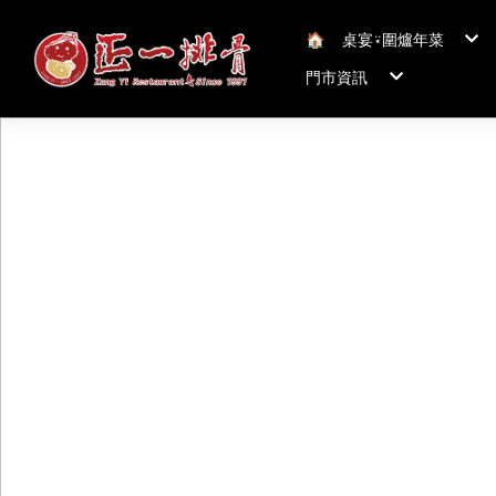
🏠︎
桌宴⍣圍爐年菜
年菜套組
門市資訊
年菜新品
冠軍得獎年菜五連
正一排骨桃園總店
聯絡我們