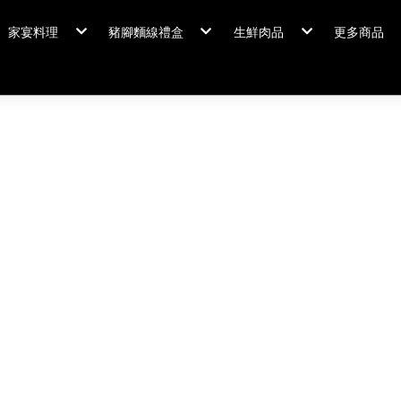
家宴料理
豬腳麵線禮盒
生鮮肉品
更多商品
家宴料理/年菜
閏月添福壽 豬腳麵線
排骨/生鮮肉品
粽情端午
冠軍得獎
佛跳牆/燉雞湯
霸
年菜套組
鍋羹煲
年菜新品
海鮮/冷盤
家宴料理
米食
排骨/生
肉類
閏月添福
私房珍釀/甜點
覆熱熟食
泡菜好醬
養生飲品
中秋