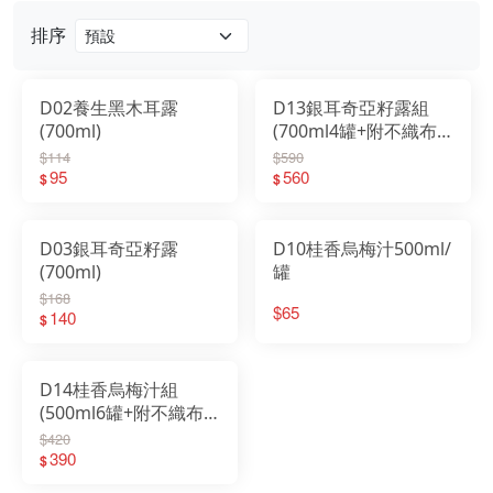
門市資訊
排序
D02養生黑木耳露
D13銀耳奇亞籽露組
(700ml)
(700ml4罐+附不織布
袋)
$114
$590
95
560
$
$
D03銀耳奇亞籽露
D10桂香烏梅汁500ml/
(700ml)
罐
$168
$65
140
$
D14桂香烏梅汁組
(500ml6罐+附不織布
袋)
$420
390
$