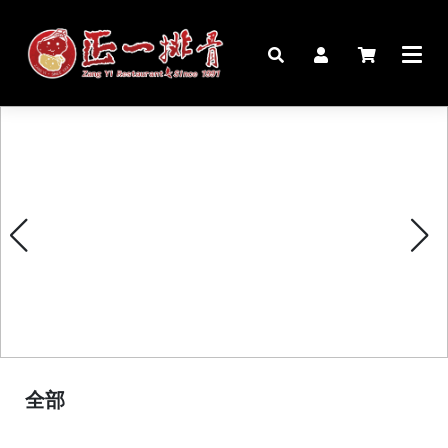
🏠︎
桌宴⍣圍爐年菜
家宴料理
豬腳麵線禮盒
生鮮肉品
更多商品
購物說明
全部
媒體報導