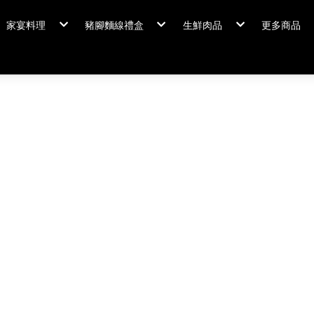
家宴料理
豬腳麵線禮盒
生鮮肉品
更多商品
家宴料理/年菜
閏月添福壽 豬腳麵線
排骨/生鮮肉品
粽情端午
冠軍得獎
佛跳牆/燉雞湯
霸
年菜套組
鍋羹煲
年菜新品
海鮮/冷盤
家宴料理
米食
排骨/生
肉類
閏月添福
私房珍釀/甜點
覆熱熟食
泡菜好醬
養生飲品
中秋