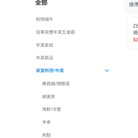
全部
排
粽情端午
Z
冠軍得獎年菜五連霸
捲
$2
年菜套組
年菜新品
家宴料理/年菜
佛跳牆/燉雞湯
鍋羹煲
海鮮/冷盤
米食
肉類