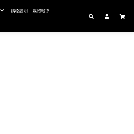
購物說明
媒體報導
年菜五連霸
/年菜
鮮肉品
壽 豬腳麵線
中秋禮盒。套組
佛跳牆/燉雞湯
拌嘴滷味。冷盤
鍋羹煲
私房珍釀。飲品
海鮮/冷盤
生鮮肉品
米食
肉類
私房珍釀/甜點