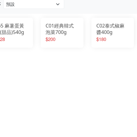
序
65 麻薯蛋黃
C01經典韓式
C02泰式椒麻
(甜品)540g
泡菜700g
醬400g
28
$200
$180