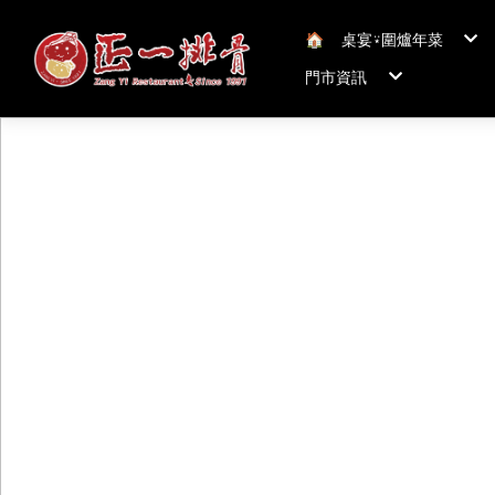
🏠︎
桌宴⍣圍爐年菜
年菜套組
門市資訊
年菜新品
冠軍得獎年菜五連
正一排骨桃園總店
聯絡我們