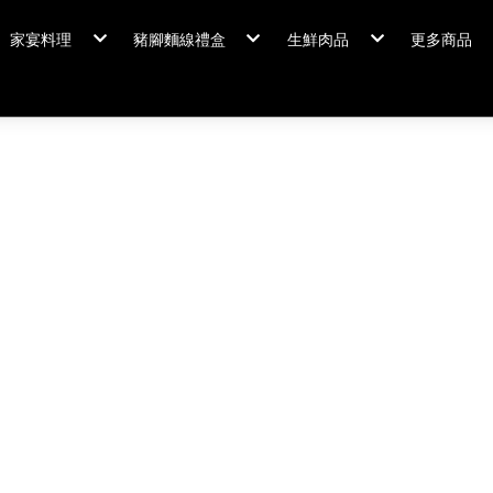
家宴料理
豬腳麵線禮盒
生鮮肉品
更多商品
家宴料理/年菜
閏月添福壽 豬腳麵線
排骨/生鮮肉品
粽情端午
冠軍得獎
佛跳牆/燉雞湯
霸
年菜套組
鍋羹煲
年菜新品
海鮮/冷盤
家宴料理
米食
排骨/生
肉類
閏月添福
私房珍釀/甜點
覆熱熟食
泡菜好醬
養生飲品
中秋