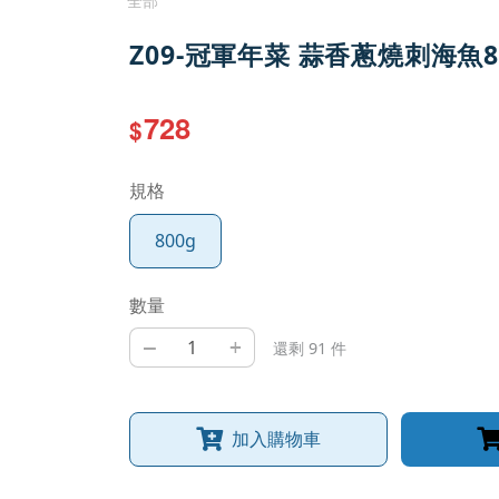
全部
Z09-冠軍年菜 蒜香蔥燒刺海魚8
728
$
規格
800g
數量
–
+
還剩 91 件
加入購物車