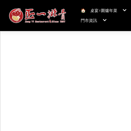
🏠︎
桌宴⍣圍爐年菜
年菜套組
門市資訊
年菜新品
冠軍得獎年菜五連
正一排骨桃園總店
聯絡我們