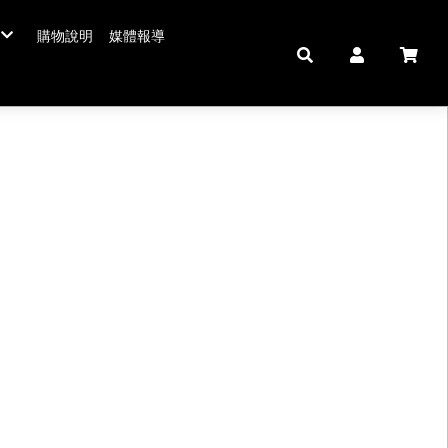
購物說明
媒體報導
年菜五連霸
/年菜
鮮肉品
壽 豬腳麵線
中秋禮盒。套組
佛跳牆/燉雞湯
拌嘴滷味。冷盤
鍋羹煲
私房珍釀。飲品
海鮮/冷盤
生鮮肉品
米食
肉類
私房珍釀/甜點