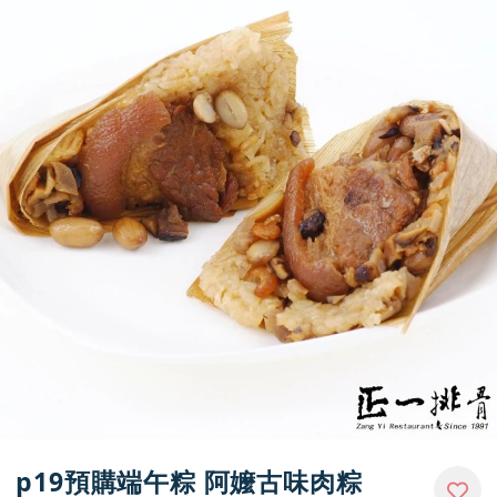
門市資訊
p19預購端午粽 阿嬤古味肉粽