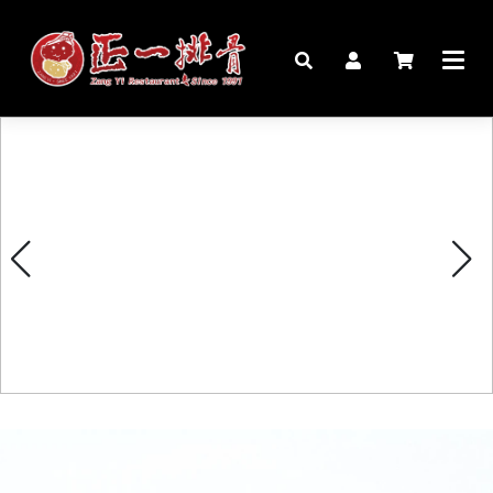
🏠︎
桌宴⍣圍爐年菜
家宴料理
豬腳麵線禮盒
生鮮肉品
更多商品
購物說明
媒體報導