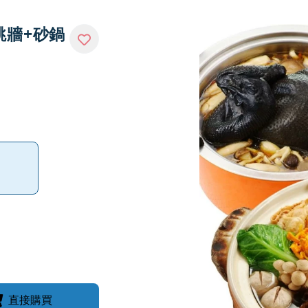
跳牆+砂鍋
直接購買