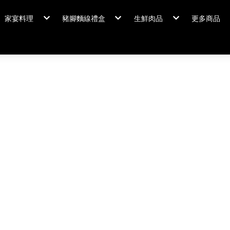
家宴料理
豬腳麵線禮盒
生鮮肉品
更多商品
家宴料理/年菜
閏月添福壽 豬腳麵線
排骨/生鮮肉品
粽情端午
冠軍得獎
佛跳牆/燉雞湯
霸
年菜套組
鍋羹煲
年菜新品
海鮮/冷盤
家宴料理
米食
排骨/生
肉類
閏月添福
私房珍釀/甜點
覆熱熟食
泡菜好醬
養生飲品
中秋