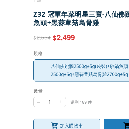
全部
Z32 冠軍年菜明星三寶-八仙佛
魚頭+黑蒜蕈菇烏骨雞
2,499
2,554
$
$
規格
八仙佛跳牆2500g±5g(袋裝)+砂鍋魚頭
2500g±5g+黑蒜蕈菇烏骨雞2700g±5g
數量
–
+
還剩 189 件
加入購物車