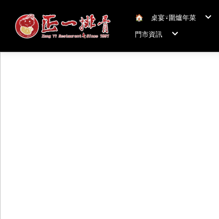
🏠︎
桌宴⍣圍爐年菜
年菜套組
門市資訊
年菜新品
冠軍得獎年菜五連
正一排骨桃園總店
聯絡我們