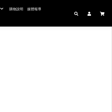
購物說明
媒體報導
年菜五連霸
/年菜
鮮肉品
壽 豬腳麵線
中秋禮盒。套組
佛跳牆/燉雞湯
拌嘴滷味。冷盤
鍋羹煲
私房珍釀。飲品
海鮮/冷盤
生鮮肉品
米食
肉類
私房珍釀/甜點