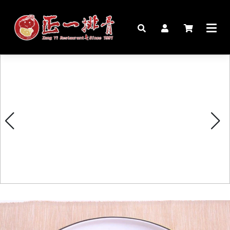
🏠︎
桌宴⍣圍爐年菜
家宴料理
豬腳麵線禮盒
生鮮肉品
更多商品
購物說明
媒體報導