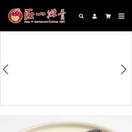
🏠︎
桌宴⍣圍爐年菜
家宴料理
豬腳麵線禮盒
生鮮肉品
更多商品
購物說明
媒體報導