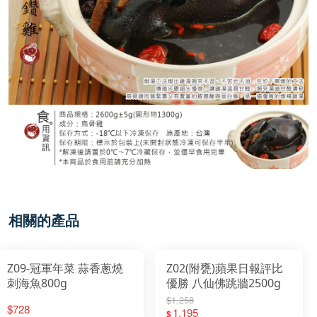
相關的產品
Z09-冠軍年菜 蒜香蔥燒
Z02(附甕)蘋果日報評比
刺海魚800g
優勝 八仙佛跳牆2500g
$1,258
$728
1,195
$