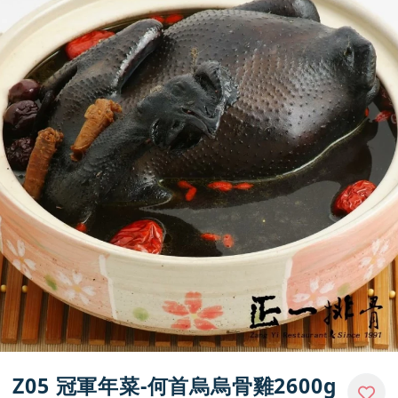
門市資訊
Z05 冠軍年菜-何首烏烏骨雞2600g