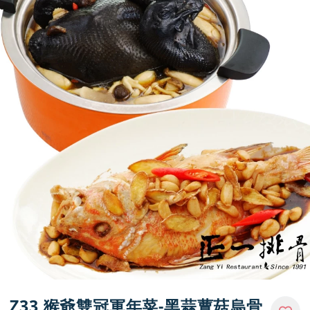
購物說明
媒體報導
門市資訊
Z33 猴爺雙冠軍年菜-黑蒜蕈菇烏骨