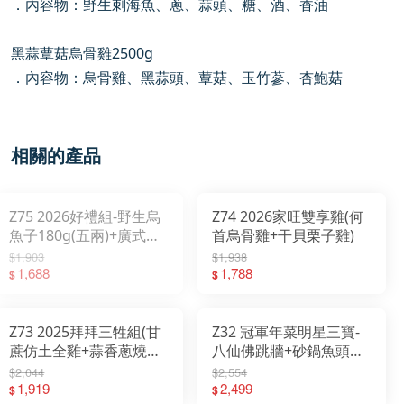
．內容物：野生刺海魚、蔥、蒜頭、糖、酒、香油
黑蒜蕈菇烏骨雞2500g
．內容物：烏骨雞、黑蒜頭、蕈菇、玉竹蔘、杏鮑菇
相關的產品
Z75 2026好禮組-野生烏
Z74 2026家旺雙享雞(何
魚子180g(五兩)+廣式臘
首烏骨雞+干貝栗子雞)
腸250g +精美提袋
$1,903
$1,938
1,688
1,788
$
$
Z73 2025拜拜三牲組(甘
Z32 冠軍年菜明星三寶-
蔗仿土全雞+蒜香蔥燒刺
八仙佛跳牆+砂鍋魚頭
海魚+古味燒肉)
+黑蒜蕈菇烏骨雞
$2,044
$2,554
1,919
2,499
$
$