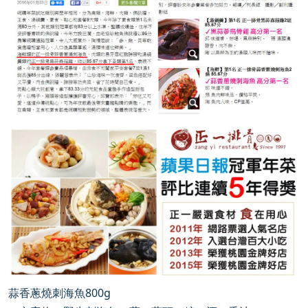
蒜香蔥燒刺海魚800g