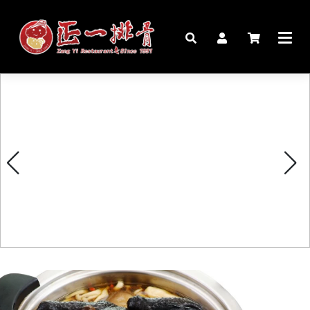
🏠︎
桌宴⍣圍爐年菜
家宴料理
豬腳麵線禮盒
生鮮肉品
更多商品