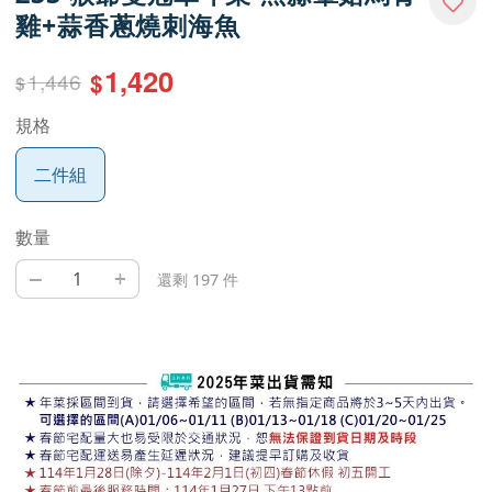
雞+蒜香蔥燒刺海魚
1,420
1,446
$
$
規格
二件組
數量
–
+
還剩 197 件