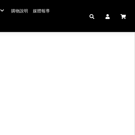
購物說明
媒體報導
年菜五連霸
/年菜
鮮肉品
壽 豬腳麵線
中秋禮盒。套組
佛跳牆/燉雞湯
拌嘴滷味。冷盤
鍋羹煲
私房珍釀。飲品
海鮮/冷盤
生鮮肉品
米食
肉類
私房珍釀/甜點