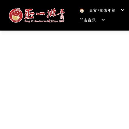
🏠︎
桌宴⍣圍爐年菜
年菜套組
門市資訊
年菜新品
冠軍得獎年菜五連
正一排骨桃園總店
聯絡我們