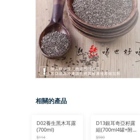
相關的產品
D02養生黑木耳露
D13銀耳奇亞籽露
(700ml)
組(700ml4罐+附
不織布袋)
$114
$590