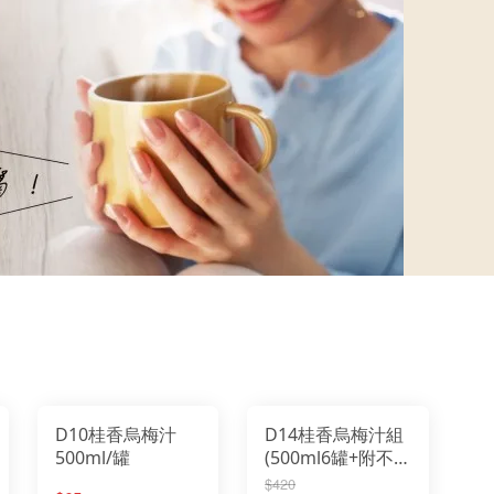
D10桂香烏梅汁
D14桂香烏梅汁組
500ml/罐
(500ml6罐+附不
織布袋)
$420