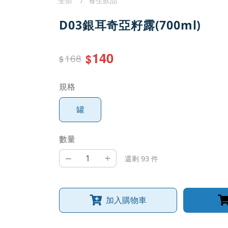
全部
養生飲品
D03銀耳奇亞籽露(700ml)
140
168
$
$
規格
罐
數量
–
+
還剩 93 件
加入購物車