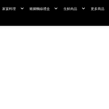
家宴料理
豬腳麵線禮盒
生鮮肉品
更多商品
家宴料理/年菜
閏月添福壽 豬腳麵線
排骨/生鮮肉品
粽情端午
冠軍得獎
佛跳牆/燉雞湯
霸
年菜套組
鍋羹煲
年菜新品
海鮮/冷盤
家宴料理
米食
排骨/生
肉類
閏月添福
私房珍釀/甜點
覆熱熟食
泡菜好醬
養生飲品
中秋