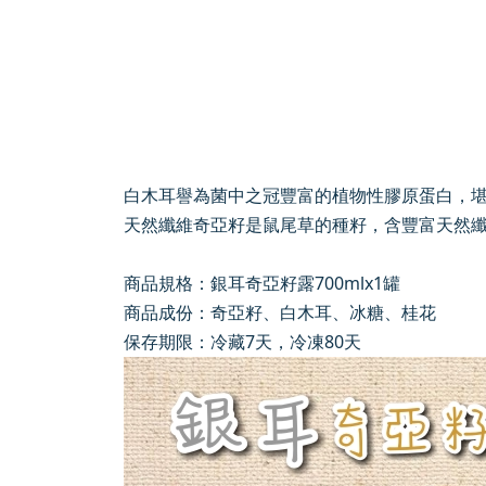
白木耳譽為菌中之冠豐富的植物性膠原蛋白，
天然纖維奇亞籽是鼠尾草的種籽，含豐富天然
商品規格：銀耳奇亞籽露700mlx1罐
商品成份：奇亞籽、白木耳、冰糖、桂花
保存期限：冷藏7天，冷凍80天