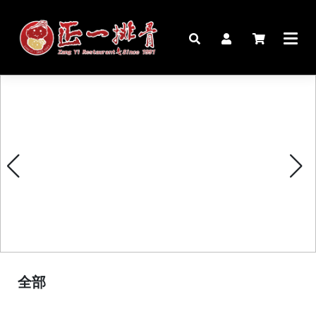
🏠︎
桌宴⍣圍爐年菜
家宴料理
豬腳麵線禮盒
生鮮肉品
更多商品
購物說明
全部
媒體報導