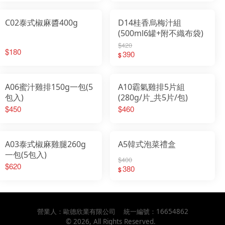
C02泰式椒麻醬400g
D14桂香烏梅汁組
(500ml6罐+附不織布袋)
$420
$180
390
$
A06蜜汁雞排150g一包(5
A10霸氣雞排5片組
包入)
(280g/片_共5片/包)
$450
$460
A03泰式椒麻雞腿260g
A5韓式泡菜禮盒
一包(5包入)
$400
$620
380
$
營業人：
歐德欣業有限公司
統一編號：
16654862
©
2026
, All Rights Reserved.