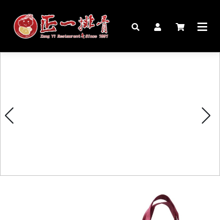
🏠︎
桌宴⍣圍爐年菜
家宴料理
豬腳麵線禮盒
生鮮肉品
更多商品
購物說明