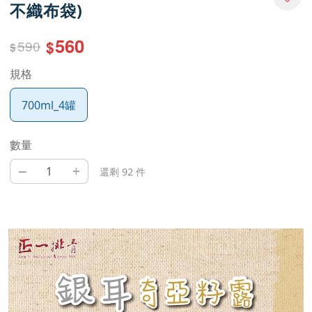
不織布袋)
560
590
$
$
規格
700ml_4罐
數量
–
+
還剩 92 件