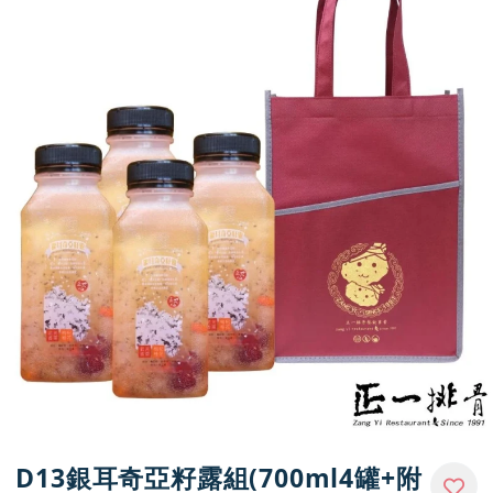
媒體報導
門市資訊
D13銀耳奇亞籽露組(700ml4罐+附