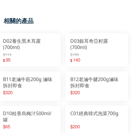
相關的產品
D02養生黑木耳露
D03銀耳奇亞籽露
(700ml)
(700ml)
$114
$168
95
140
$
$
B11老滷牛筋200g 滷味
B12老滷牛腱200g滷味
拆封即食
拆封即食
$320
$320
D10桂香烏梅汁500ml/
C01經典韓式泡菜700g
罐
$65
$200