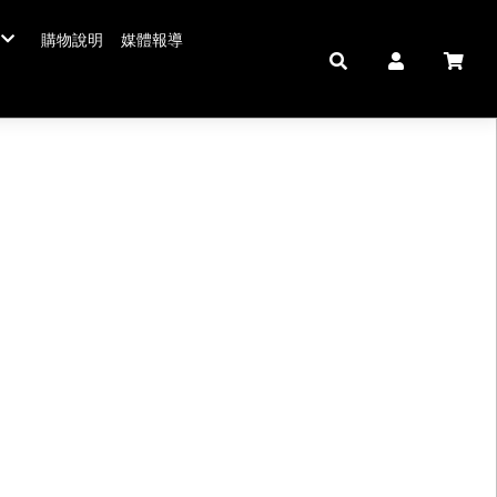
購物說明
媒體報導
年菜五連霸
/年菜
鮮肉品
壽 豬腳麵線
中秋禮盒。套組
佛跳牆/燉雞湯
拌嘴滷味。冷盤
鍋羹煲
私房珍釀。飲品
海鮮/冷盤
生鮮肉品
米食
肉類
私房珍釀/甜點