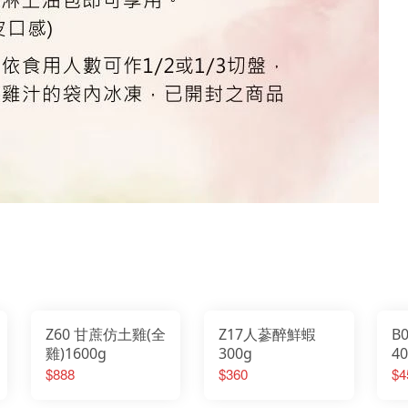
Z60 甘蔗仿土雞(全
Z17人蔘醉鮮蝦
B
雞)1600g
300g
4
1
$888
$360
$4