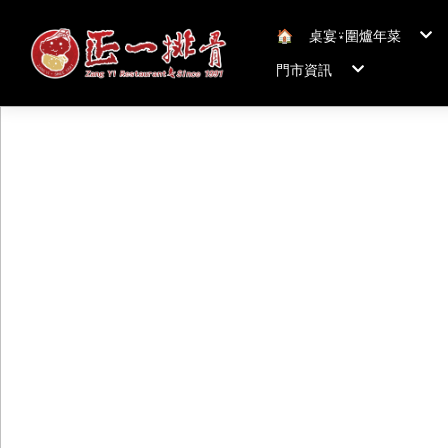
🏠︎
桌宴⍣圍爐年菜
年菜套組
門市資訊
年菜新品
冠軍得獎年菜五連
正一排骨桃園總店
聯絡我們