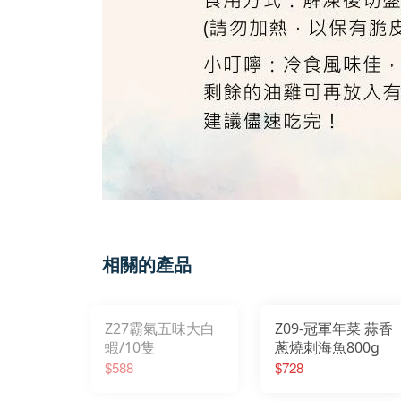
相關的產品
Z27霸氣五味大白
Z09-冠軍年菜 蒜香
蝦/10隻
蔥燒刺海魚800g
$588
$728