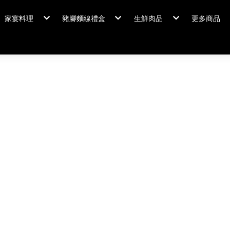
家宴料理
豬腳麵線禮盒
生鮮肉品
更多商品
家宴料理/年菜
閏月添福壽 豬腳麵線
排骨/生鮮肉品
粽情端午
冠軍得獎
佛跳牆/燉雞湯
霸
年菜套組
鍋羹煲
年菜新品
海鮮/冷盤
家宴料理
米食
排骨/生
肉類
閏月添福
私房珍釀/甜點
覆熱熟食
泡菜好醬
養生飲品
中秋