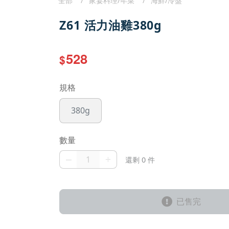
全部
家宴料理/年菜
海鮮/冷盤
Z61 活力油雞380g
528
$
規格
380g
數量
–
+
還剩 0 件
已售完