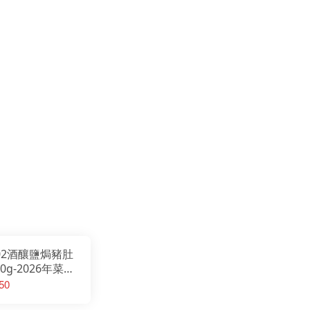
02酒釀鹽焗豬肚
00g-2026年菜
/20日起開始出貨
50