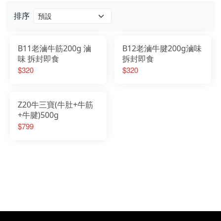
門市資訊
排序
B11老滷牛筋200g 滷
B12老滷牛腱200g滷味
味 拆封即食
拆封即食
$320
$320
Z20牛三寶(牛肚+牛筋
+牛腱)500g
$799