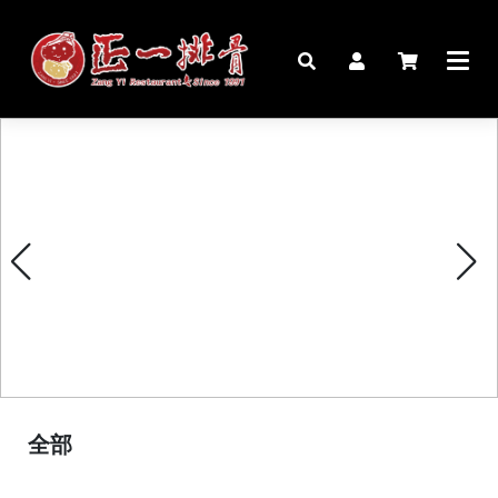
🏠︎
桌宴⍣圍爐年菜
家宴料理
豬腳麵線禮盒
生鮮肉品
更多商品
購物說明
全部
媒體報導