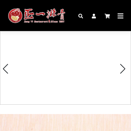
🏠︎
桌宴⍣圍爐年菜
家宴料理
豬腳麵線禮盒
生鮮肉品
更多商品
購物說明
媒體報導