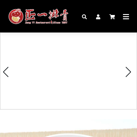
🏠︎
桌宴⍣圍爐年菜
家宴料理
豬腳麵線禮盒
生鮮肉品
更多商品
購物說明
媒體報導