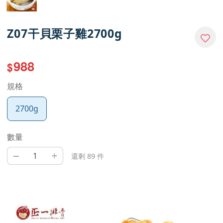
Z07干貝栗子雞2700g
988
$
規格
2700g
數量
–
+
還剩 89 件