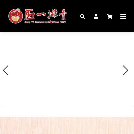
🏠︎
桌宴⍣圍爐年菜
家宴料理
豬腳麵線禮盒
生鮮肉品
更多商品
購物說明
媒體報導