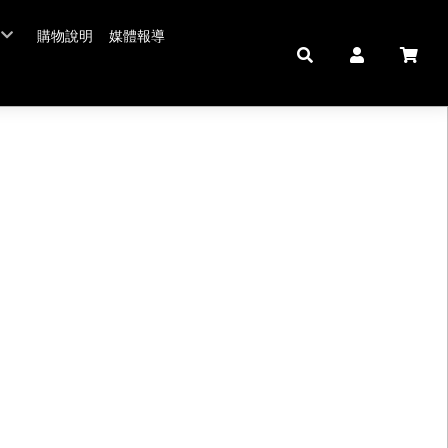
購物說明
媒體報導
年菜五連霸
/年菜
鮮肉品
壽 豬腳麵線
中秋禮盒。套組
佛跳牆/燉雞湯
拌嘴滷味。冷盤
鍋羹煲
私房珍釀。飲品
海鮮/冷盤
生鮮肉品
米食
肉類
私房珍釀/甜點