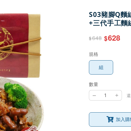
S03豬腳Q
+三代手工麵線
628
648
$
$
規格
組
數量
–
+
還
加入購