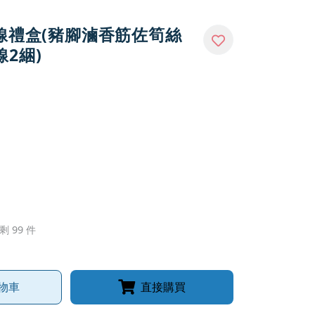
麵線禮盒(豬腳滷香筋佐筍絲
2綑)
剩 99 件
物車
直接購買