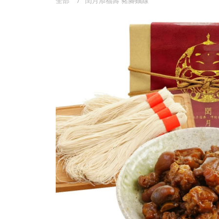
全部
閏月添福壽 豬腳麵線