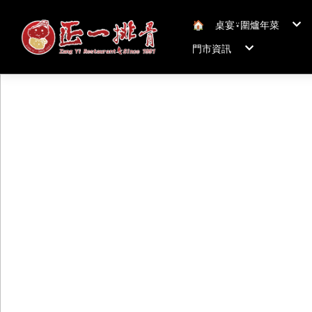
🏠︎
桌宴⍣圍爐年菜
年菜套組
門市資訊
年菜新品
冠軍得獎年菜五連
正一排骨桃園總店
聯絡我們