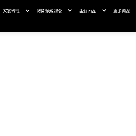
家宴料理
豬腳麵線禮盒
生鮮肉品
更多商品
家宴料理/年菜
閏月添福壽 豬腳麵線
排骨/生鮮肉品
粽情端午
冠軍得獎
佛跳牆/燉雞湯
霸
年菜套組
鍋羹煲
年菜新品
海鮮/冷盤
家宴料理
米食
排骨/生
肉類
閏月添福
私房珍釀/甜點
覆熱熟食
泡菜好醬
養生飲品
中秋