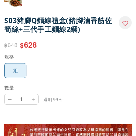
S03豬腳Q麵線禮盒(豬腳滷香筋佐
筍絲+三代手工麵線2綑)
628
648
$
$
規格
組
數量
–
+
還剩 99 件