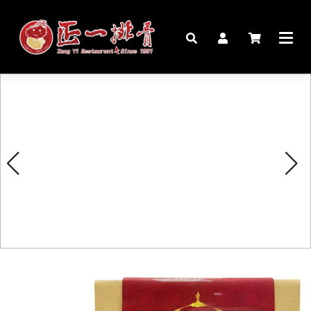
🏠︎
桌宴⍣圍爐年菜
家宴料理
豬腳麵線禮盒
生鮮肉品
更多商品
購物說明