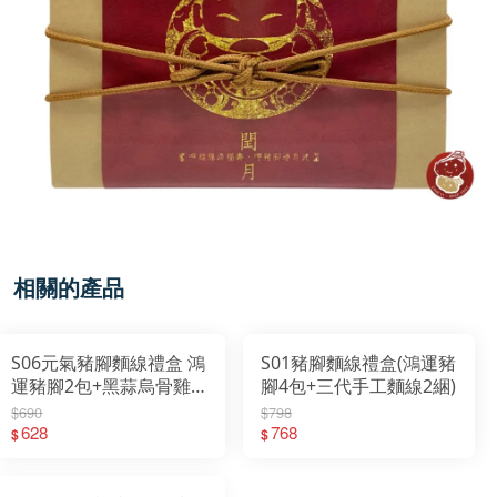
相關的產品
S06元氣豬腳麵線禮盒 鴻
S01豬腳麵線禮盒(鴻運豬
運豬腳2包+黑蒜烏骨雞
腳4包+三代手工麵線2綑)
湯700g+三代手工麵線2
$690
$798
綑
628
768
$
$