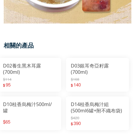
相關的產品
D02養生黑木耳露
D03銀耳奇亞籽露
(700ml)
(700ml)
$114
$168
95
140
$
$
D10桂香烏梅汁500ml/
D14桂香烏梅汁組
罐
(500ml6罐+附不織布袋)
$420
$65
390
$