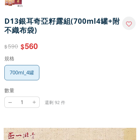
D13銀耳奇亞籽露組(700ml4罐+附
不織布袋)
560
590
$
$
規格
700ml_4罐
數量
–
+
還剩 92 件