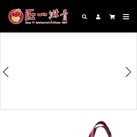
🏠︎
桌宴⍣圍爐年菜
家宴料理
豬腳麵線禮盒
生鮮肉品
更多商品
購物說明
媒體報導