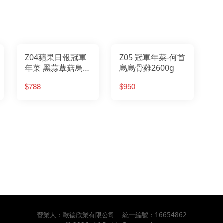
Z04蘋果日報冠軍
Z05 冠軍年菜-何首
年菜 黑蒜蕈菇烏骨
烏烏骨雞2600g
雞2700g
$788
$950
營業人：
歐德欣業有限公司
統一編號：
16654862