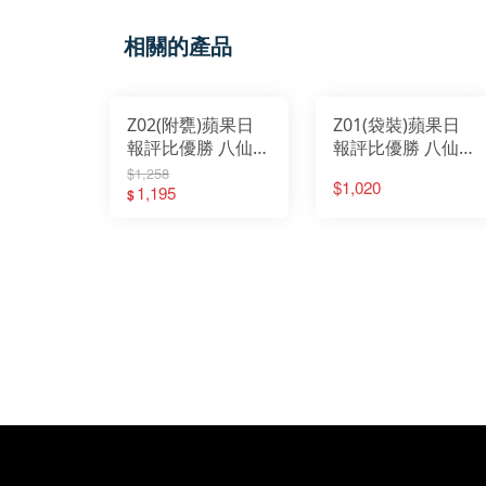
相關的產品
Z02(附甕)蘋果日
Z01(袋裝)蘋果日
報評比優勝 八仙佛
報評比優勝 八仙佛
跳牆2500g
跳牆2500g-東森新
$1,258
$1,020
1,195
聞年菜專訪
$