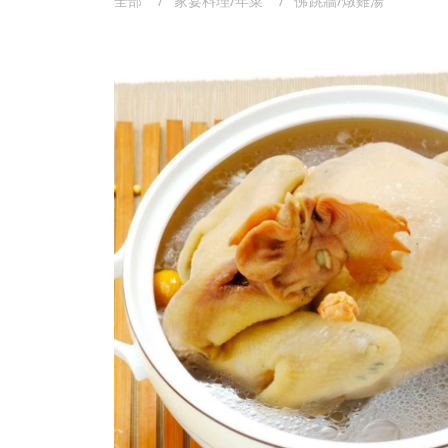
全部
家宴料理/年菜
佛跳牆/燉雞湯