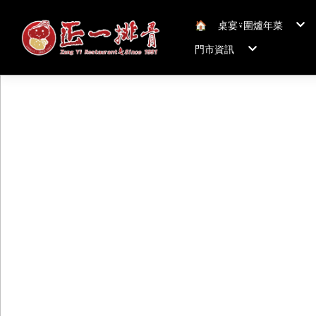
🏠︎
桌宴⍣圍爐年菜
年菜套組
門市資訊
年菜新品
冠軍得獎年菜五連
正一排骨桃園總店
聯絡我們