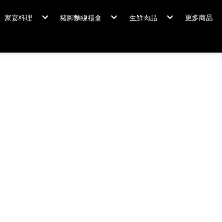
家宴料理
豬腳麵線禮盒
生鮮肉品
更多商品
家宴料理/年菜
閏月添福壽 豬腳麵線
排骨/生鮮肉品
粽情端午
冠軍得獎
佛跳牆/燉雞湯
霸
年菜套組
鍋羹煲
年菜新品
海鮮/冷盤
家宴料理
米食
排骨/生
肉類
閏月添福
私房珍釀/甜點
覆熱熟食
泡菜好醬
養生飲品
中秋