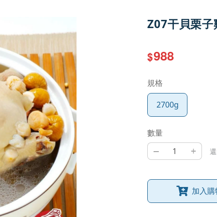
Z07干貝栗子雞
988
$
規格
2700g
數量
–
+
還
加入購