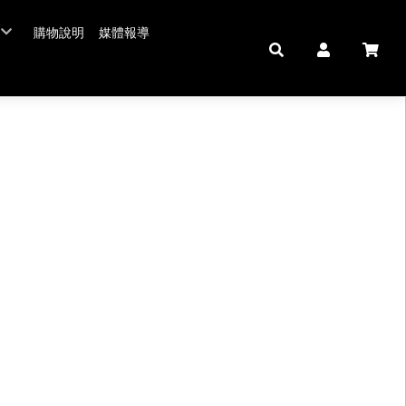
購物說明
媒體報導
年菜五連霸
/年菜
鮮肉品
壽 豬腳麵線
中秋禮盒。套組
佛跳牆/燉雞湯
拌嘴滷味。冷盤
鍋羹煲
私房珍釀。飲品
海鮮/冷盤
生鮮肉品
米食
肉類
私房珍釀/甜點