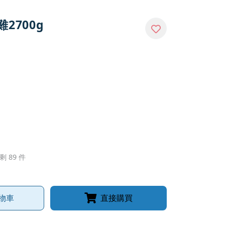
2700g
剩 89 件
物車
直接購買