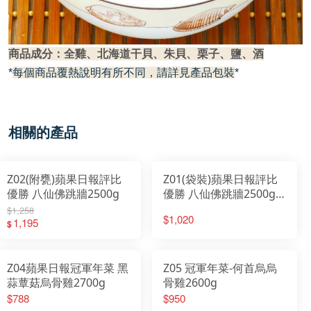
商品成分：全雞、北海道干貝、朱貝、栗子、鹽、酒
*
每個商品覆熱說明有所不同，請詳見產品包裝
*
相關的產品
Z02(附甕)蘋果日報評比
Z01(袋裝)蘋果日報評比
優勝 八仙佛跳牆2500g
優勝 八仙佛跳牆2500g-
東森新聞年菜專訪
$1,258
$1,020
1,195
$
Z04蘋果日報冠軍年菜 黑
Z05 冠軍年菜-何首烏烏
蒜蕈菇烏骨雞2700g
骨雞2600g
$788
$950