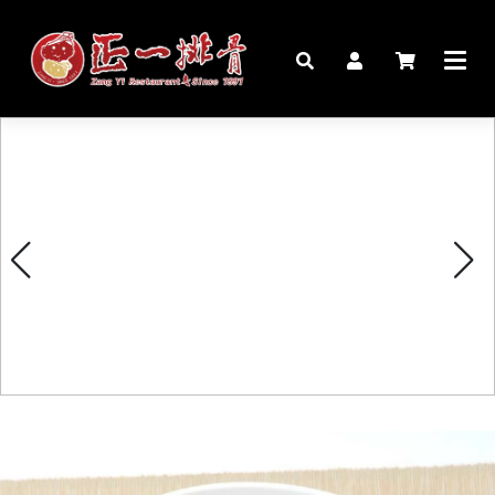
🏠︎
桌宴⍣圍爐年菜
家宴料理
豬腳麵線禮盒
生鮮肉品
更多商品
購物說明