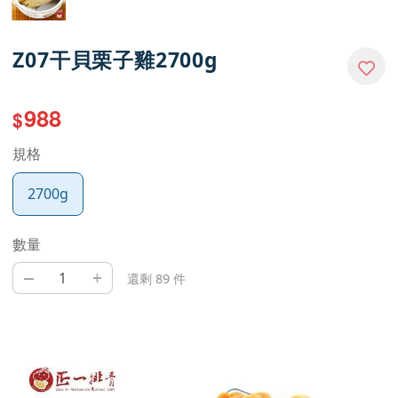
Z07干貝栗子雞2700g
988
$
規格
2700g
數量
–
+
還剩 89 件