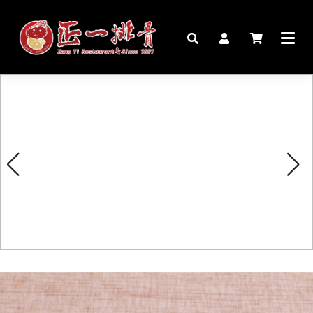
🏠︎
桌宴⍣圍爐年菜
家宴料理
豬腳麵線禮盒
生鮮肉品
更多商品
購物說明
媒體報導