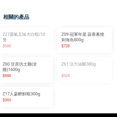
相關的產品
Z27霸氣五味大白蝦/10
Z09-冠軍年菜 蒜香蔥燒
隻
刺海魚800g
$588
$728
Z60 甘蔗仿土雞(全
Z61 活力油雞380g
雞)1600g
$888
$528
Z17人蔘醉鮮蝦300g
$360