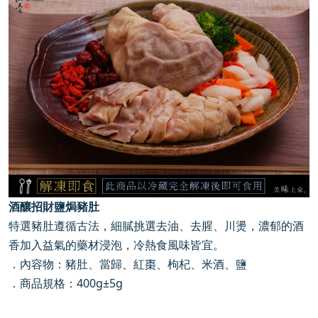
酒釀招財鹽焗豬肚
特選豬肚遵循古法，細膩挑選去油、去腥、川燙，濃郁的酒
香加入益氣的藥材浸泡，冷熱食風味皆宜。
．內容物：豬肚、當歸、紅棗、枸杞、米酒、鹽
．商品規格：
400g
±
5g