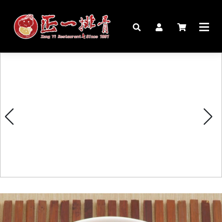
🏠︎
桌宴⍣圍爐年菜
家宴料理
豬腳麵線禮盒
生鮮肉品
更多商品
購物說明
媒體報導