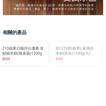
相關的產品
Z10蘋果日報評比優勝 皇
B01[TVBS報導]-家傳炒
額娘米糕(無蒸籠)1200g
米粉(炊粉)1200g(大)
$628
$368