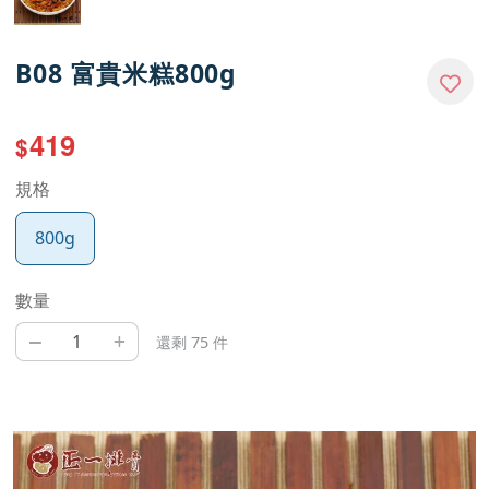
B08 富貴米糕800g
419
$
規格
800g
數量
–
+
還剩 75 件