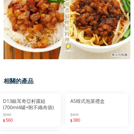
相關的產品
D13銀耳奇亞籽露組
A5韓式泡菜禮盒
(700ml4罐+附不織布袋)
$590
$400
560
380
$
$