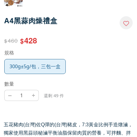
A4黑蒜肉燥禮盒
428
460
$
$
規格
300g±5g/包，三包一盒
數量
–
+
還剩 49 件
五花豬肉
(
台灣
)
佐
Q
彈的
(
台灣
)
豬皮，
7:3
黃金比例手造燉滷，
獨家使用黑蒜頭秘滷平衡油脂保留肉質的營養，可拌麵、拌