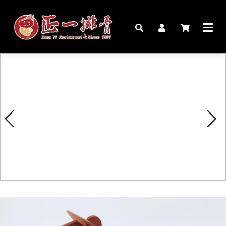
🏠︎
桌宴⍣圍爐年菜
家宴料理
豬腳麵線禮盒
生鮮肉品
更多商品
購物說明