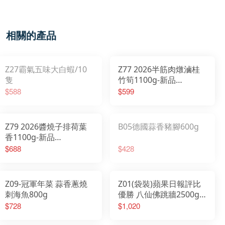
相關的產品
Z27霸氣五味大白蝦/10
Z77 2026半筋肉燉滷桂
隻
竹筍1100g-新品
2026/01/20開始出貨
$588
$599
Z79 2026醬燒子排荷葉
B05德國蒜香豬腳600g
香1100g-新品
2026/01/20開始出貨
$688
$428
Z09-冠軍年菜 蒜香蔥燒
Z01(袋裝)蘋果日報評比
刺海魚800g
優勝 八仙佛跳牆2500g-
東森新聞年菜專訪
$728
$1,020