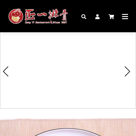
🏠︎
桌宴⍣圍爐年菜
家宴料理
豬腳麵線禮盒
生鮮肉品
更多商品
購物說明