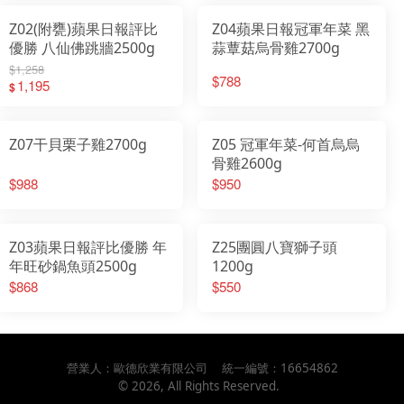
Z02(附甕)蘋果日報評比
Z04蘋果日報冠軍年菜 黑
優勝 八仙佛跳牆2500g
蒜蕈菇烏骨雞2700g
$1,258
$788
1,195
$
Z07干貝栗子雞2700g
Z05 冠軍年菜-何首烏烏
骨雞2600g
$988
$950
Z03蘋果日報評比優勝 年
Z25團圓八寶獅子頭
年旺砂鍋魚頭2500g
1200g
$868
$550
營業人：
歐德欣業有限公司
統一編號：
16654862
©
2026
, All Rights Reserved.