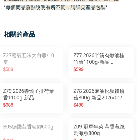
*
每個商品覆熱說明有所不同，請詳見產品包裝
*
相關的產品
Z27霸氣五味大白蝦/10
Z77 2026半筋肉燉滷桂
隻
竹筍1100g-新品
2026/01/20開始出貨
$588
$599
Z79 2026醬燒子排荷葉
Z78 2026麻油松坂麒麟
香1100g-新品
菇800g-新品2026/01/20
2026/01/20開始出貨
開始出貨
$688
$488
B05德國蒜香豬腳600g
Z09-冠軍年菜 蒜香蔥燒
刺海魚800g