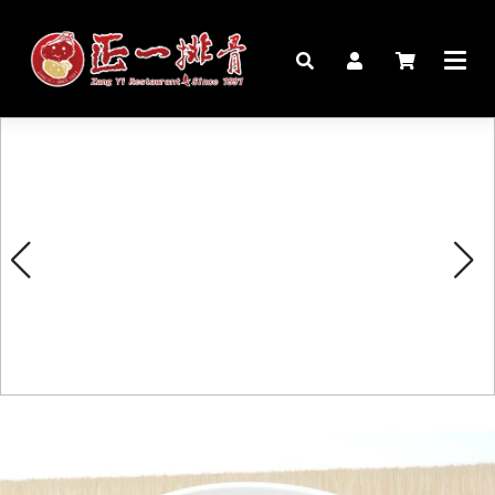
🏠︎
桌宴⍣圍爐年菜
家宴料理
豬腳麵線禮盒
生鮮肉品
更多商品
購物說明