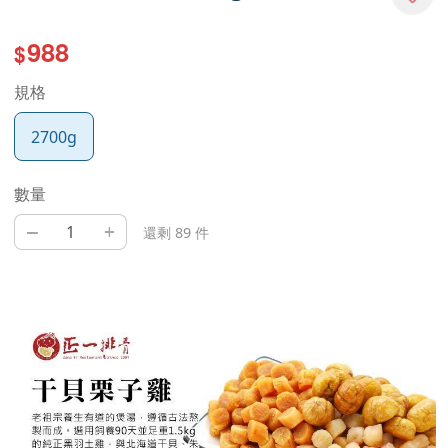
988
$
規格
2700g
數量
–
+
還剩 89 件