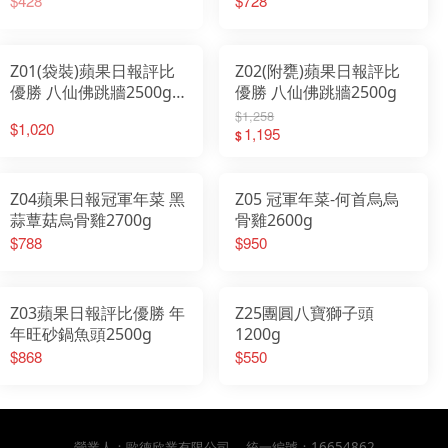
$428
$728
Z01(袋裝)蘋果日報評比
Z02(附甕)蘋果日報評比
優勝 八仙佛跳牆2500g-
優勝 八仙佛跳牆2500g
東森新聞年菜專訪
$1,258
$1,020
1,195
$
Z04蘋果日報冠軍年菜 黑
Z05 冠軍年菜-何首烏烏
蒜蕈菇烏骨雞2700g
骨雞2600g
$788
$950
Z03蘋果日報評比優勝 年
Z25團圓八寶獅子頭
年旺砂鍋魚頭2500g
1200g
$868
$550
營業人：
歐德欣業有限公司
統一編號：
16654862