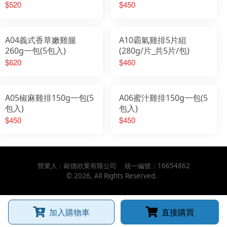
$520
$450
A04義式香草嫩雞腿
A10霸氣雞排5片組
260g一包(5包入)
(280g/片_共5片/包)
$620
$460
A05椒麻雞排150g一包(5
A06蜜汁雞排150g一包(5
包入)
包入)
$450
$450
營業人：
歐德欣業有限公司
統一編號：
16654862
©
2026
, All Rights Reserved.
加入購物車
直接購買