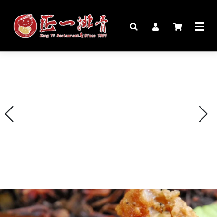
🏠︎
桌宴⍣圍爐年菜
家宴料理
豬腳麵線禮盒
生鮮肉品
更多商品