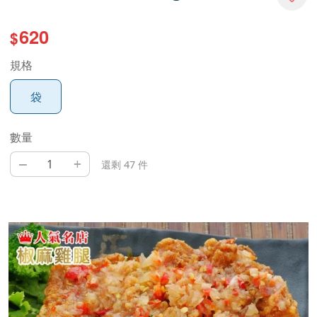
620
$
規格
袋
數量
–
+
還剩 47 件