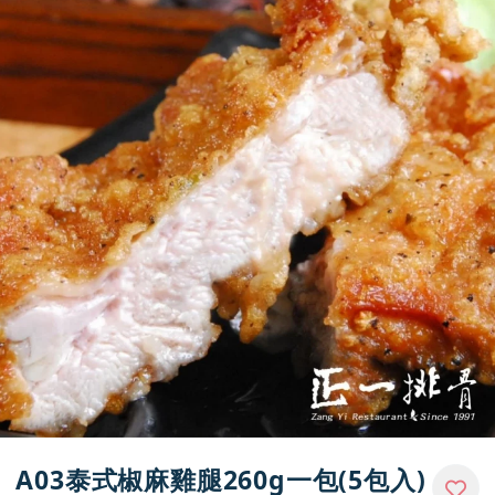
購物說明
媒體報導
門市資訊
A03泰式椒麻雞腿260g一包(5包入)