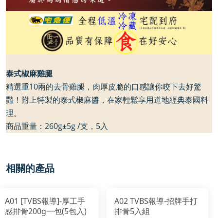
泰式椒麻雞腿
精選重
10
兩的去骨雞腿，肉厚皮脆的口感讓你咬下去好驚
豔！附上特製的泰式椒麻醬，在家輕鬆享用道地經典泰國料
理。
商品重量：
260g
±
5g /
支，
5
入
相關的產品
A01 [TVBS報導]-厚工手
A02 TVBS報導-招牌手打
感排骨200g一包(5包入)
排骨5入組