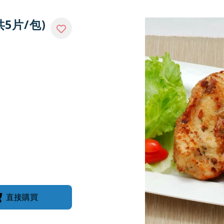
共5片/包)
直接購買