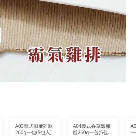
A03泰式椒麻雞腿
A04義式香草嫩雞
A
260g一包(5包入)
腿260g一包(5包
一