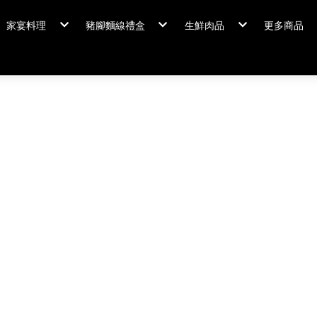
家宴料理
豬腳麵線禮盒
生鮮肉品
更多商品
家宴料理/年菜
閏月添福壽 豬腳麵線
排骨/生鮮肉品
粽情端午
冠軍得獎
佛跳牆/燉雞湯
霸
年菜套組
鍋羹煲
年菜新品
海鮮/冷盤
家宴料理
米食
排骨/生
肉類
閏月添福
私房珍釀/甜點
覆熱熟食
泡菜好醬
養生飲品
中秋