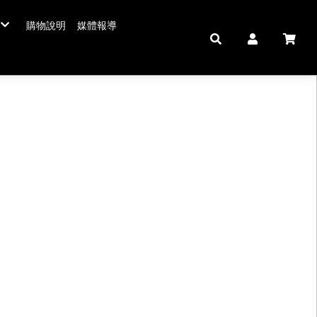
購物說明
媒體報導
年菜五連霸
/年菜
鮮肉品
壽 豬腳麵線
中秋禮盒。套組
佛跳牆/燉雞湯
拌嘴滷味。冷盤
鍋羹煲
私房珍釀。飲品
海鮮/冷盤
生鮮肉品
米食
肉類
私房珍釀/甜點