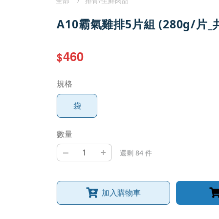
全部
排骨/生鮮肉品
A10霸氣雞排5片組 (280g/片_
460
$
規格
袋
數量
–
+
還剩 84 件
加入購物車