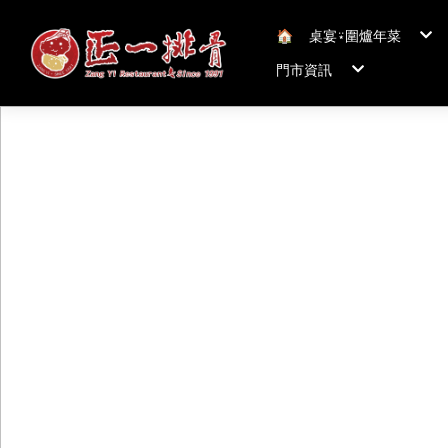
🏠︎
桌宴⍣圍爐年菜
年菜套組
門市資訊
年菜新品
冠軍得獎年菜五連
正一排骨桃園總店
聯絡我們