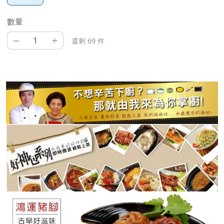
數量
–
+
還剩 69 件