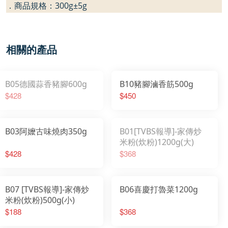
．商品規格：
300g
±
5g
相關的產品
B05德國蒜香豬腳600g
B10豬腳滷香筋500g
$428
$450
B03阿嬤古味燒肉350g
B01[TVBS報導]-家傳炒
米粉(炊粉)1200g(大)
$428
$368
B07 [TVBS報導]-家傳炒
B06喜慶打魯菜1200g
米粉(炊粉)500g(小)
$188
$368