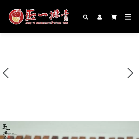
🏠︎
桌宴⍣圍爐年菜
家宴料理
豬腳麵線禮盒
生鮮肉品
更多商品
購物說明