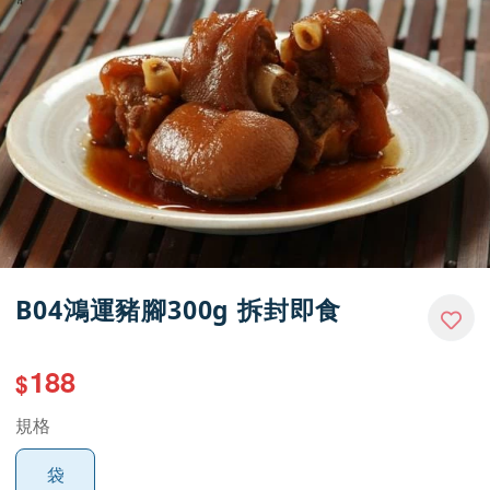
媒體報導
門市資訊
B04鴻運豬腳300g 拆封即食
188
$
規格
袋