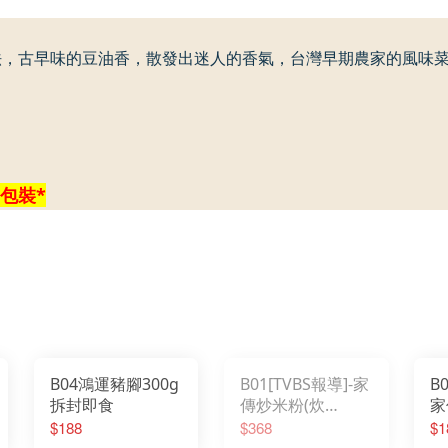
法，古早味的豆油香，散發出迷人的香氣，台灣早期農家的風味
包裝
*
B04鴻運豬腳300g
B01[TVBS報導]-家
B
拆封即食
傳炒米粉(炊
家
粉)1200g(大)
粉
$188
$368
$1