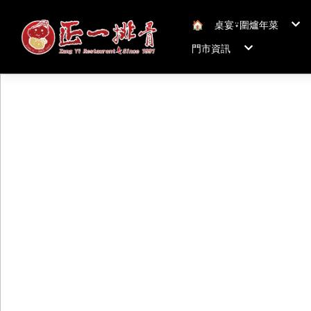
🏠︎
桌宴⍣圍爐年菜
年菜套組
門市資訊
年菜新品
冠軍得獎年菜五連
正一排骨桃園總店
聯絡我們