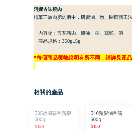
阿嬤古味燒肉
精華三層肉肥肉適中，研習滷、燉、悶廚藝工
．內容物：五花豬肉、醬油、糖、蒜頭、酒
．商品規格：350g±
5g
*
每個商品覆熱說明有所不同，請詳見產品
相關的產品
B05德國蒜香豬腳
B10豬腳滷香筋
600g
500g
$428
$450