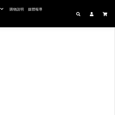
購物說明
媒體報導
年菜五連霸
/年菜
鮮肉品
壽 豬腳麵線
中秋禮盒。套組
佛跳牆/燉雞湯
拌嘴滷味。冷盤
鍋羹煲
私房珍釀。飲品
海鮮/冷盤
生鮮肉品
米食
肉類
私房珍釀/甜點