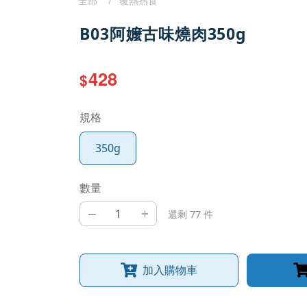
全部
覆熱熟食
B03阿嬤古味燒肉350g
428
$
規格
350g
數量
–
+
還剩 77 件
加入購物車