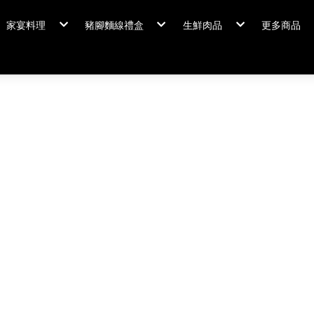
家宴料理
豬腳麵線禮盒
生鮮肉品
更多商品
家宴料理/年菜
閏月添福壽 豬腳麵線
排骨/生鮮肉品
粽情端午
冠軍得獎
佛跳牆/燉雞湯
霸
年菜套組
鍋羹煲
年菜新品
海鮮/冷盤
家宴料理
米食
排骨/生
肉類
閏月添福
私房珍釀/甜點
覆熱熟食
泡菜好醬
養生飲品
中秋