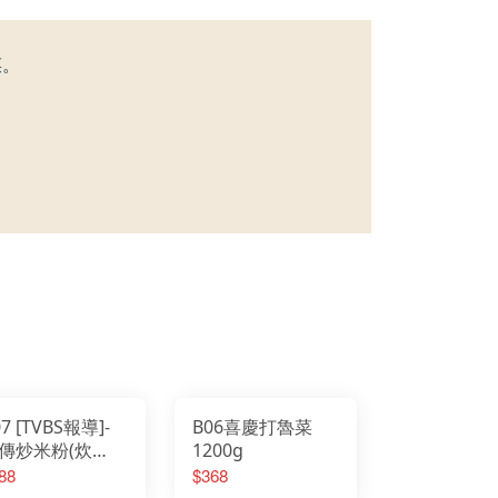
菜。
07 [TVBS報導]-
B06喜慶打魯菜
傳炒米粉(炊
1200g
)500g(小)
88
$368