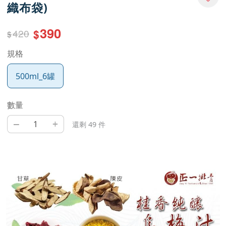
織布袋)
390
420
$
$
規格
500ml_6罐
數量
–
+
還剩 49 件