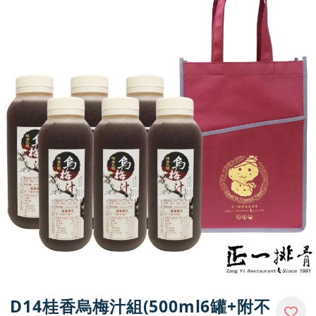
門市資訊
D14桂香烏梅汁組(500ml6罐+附不