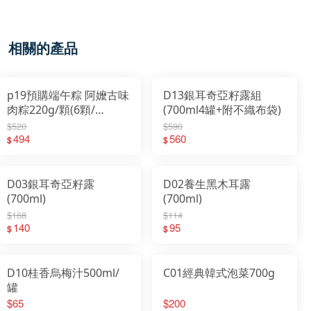
相關的產品
p19預購端午粽 阿嬤古味
D13銀耳奇亞籽露組
肉粽220g/顆(6顆/
(700ml4罐+附不織布袋)
串)2026/5/25日起出貨
$520
$590
494
560
$
$
D03銀耳奇亞籽露
D02養生黑木耳露
(700ml)
(700ml)
$168
$114
140
95
$
$
D10桂香烏梅汁500ml/
C01經典韓式泡菜700g
罐
$65
$200