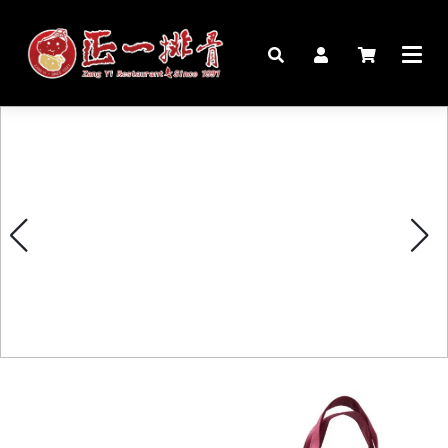
🏠︎
桌宴⍣圍爐年菜
家宴料理
豬腳麵線禮盒
生鮮肉品
更多商品
購物說明
媒體報導