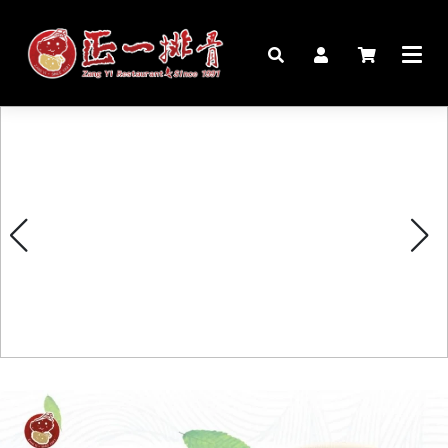
🏠︎
桌宴⍣圍爐年菜
家宴料理
豬腳麵線禮盒
生鮮肉品
更多商品
購物說明
媒體報導