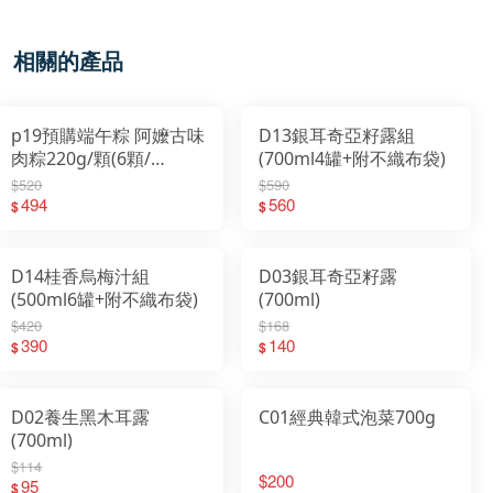
相關的產品
p19預購端午粽 阿嬤古味
D13銀耳奇亞籽露組
肉粽220g/顆(6顆/
(700ml4罐+附不織布袋)
串)2026/5/25日起出貨
$520
$590
494
560
$
$
D14桂香烏梅汁組
D03銀耳奇亞籽露
(500ml6罐+附不織布袋)
(700ml)
$420
$168
390
140
$
$
D02養生黑木耳露
C01經典韓式泡菜700g
(700ml)
$114
$200
95
$