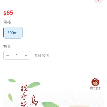
65
$
規格
500ml
數量
–
+
還剩 97 件