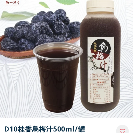
門市資訊
D10桂香烏梅汁500ml/罐