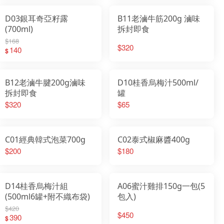
D03銀耳奇亞籽露
B11老滷牛筋200g 滷味
(700ml)
拆封即食
$168
$320
140
$
B12老滷牛腱200g滷味
D10桂香烏梅汁500ml/
拆封即食
罐
$320
$65
C01經典韓式泡菜700g
C02泰式椒麻醬400g
$200
$180
D14桂香烏梅汁組
A06蜜汁雞排150g一包(5
(500ml6罐+附不織布袋)
包入)
$420
$450
390
$