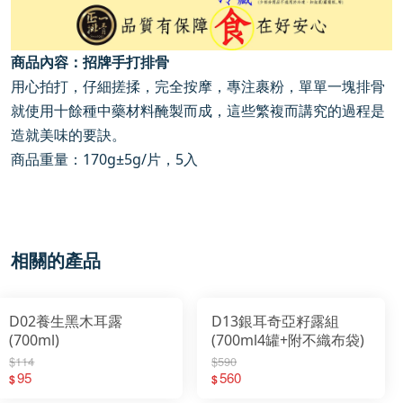
商品內容：招牌手打排骨
用心拍打，仔細搓揉，完全按摩，專注裹粉，單單一塊排骨
就使用十餘種中藥材料醃製而成，這些繁複而講究的過程是
造就美味的要訣。
商品重量：
170g
±
5g/
片，
5
入
相關的產品
D02養生黑木耳露
D13銀耳奇亞籽露組
(700ml)
(700ml4罐+附不織布袋)
$114
$590
95
560
$
$