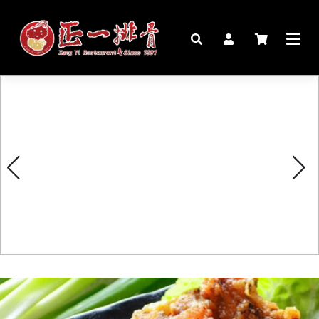
🏠︎
桌宴⍣圍爐年菜
家宴料理
豬腳麵線禮盒
生鮮肉品
更多商品