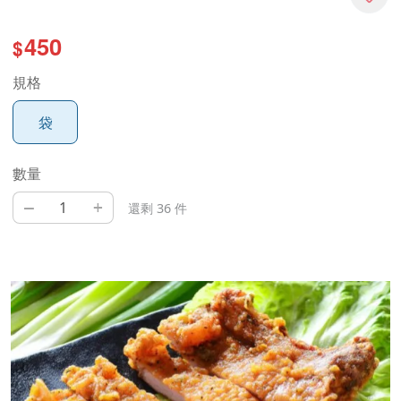
450
$
規格
袋
數量
–
+
還剩 36 件