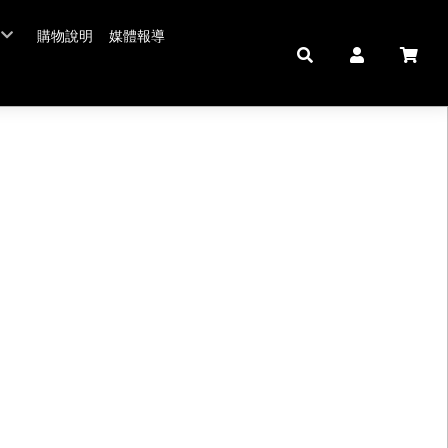
購物說明
媒體報導
年菜五連霸
/年菜
鮮肉品
壽 豬腳麵線
中秋禮盒。套組
佛跳牆/燉雞湯
拌嘴滷味。冷盤
鍋羹煲
私房珍釀。飲品
海鮮/冷盤
生鮮肉品
米食
肉類
私房珍釀/甜點