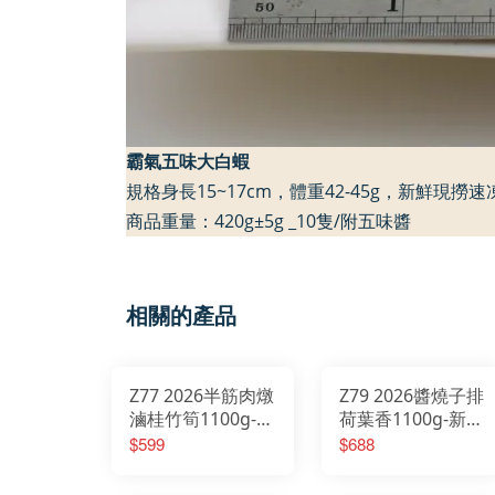
霸氣五味大白蝦
規格身長
15~17cm
，體重
42-45g
，新鮮現撈速
商品重量：
420g
±
5g
_10
隻
/
附五味醬
相關的產品
Z77 2026半筋肉燉
Z79 2026醬燒子排
滷桂竹筍1100g-新
荷葉香1100g-新品
品2026/01/20開始
2026/01/20開始出
$599
$688
出貨
貨