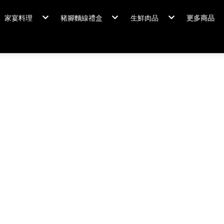
家宴料理
豬腳麵線禮盒
生鮮肉品
更多商品
家宴料理/年菜
閏月添福壽 豬腳麵線
排骨/生鮮肉品
粽情端午
冠軍得獎
佛跳牆/燉雞湯
霸
年菜套組
鍋羹煲
年菜新品
海鮮/冷盤
家宴料理
米食
排骨/生
肉類
閏月添福
私房珍釀/甜點
覆熱熟食
泡菜好醬
養生飲品
中秋