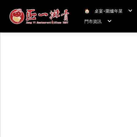
🏠︎
桌宴⍣圍爐年菜
年菜套組
門市資訊
年菜新品
冠軍得獎年菜五連
正一排骨桃園總店
聯絡我們