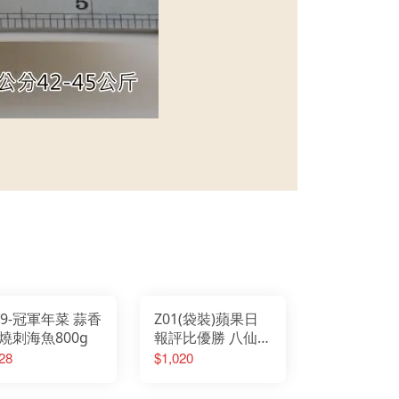
09-冠軍年菜 蒜香
Z01(袋裝)蘋果日
燒刺海魚800g
報評比優勝 八仙佛
跳牆2500g-東森新
28
$1,020
聞年菜專訪