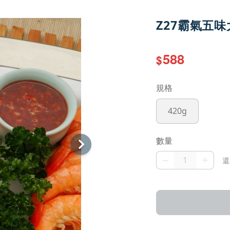
Z27霸氣五味
588
$
規格
420g
數量
–
+
還