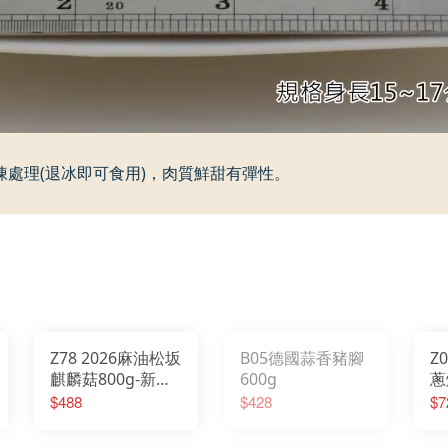
凍處理
(
退冰即可食用
)
，肉質鮮甜有彈性。
Z78 2026麻油松坂
B05德國蒜香豬腳
Z
麒麟菇800g-新品
600g
蔥
2026/01/20 開始
$488
$428
$7
出貨