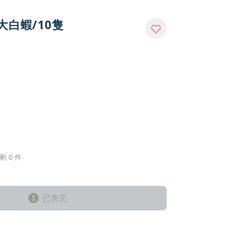
大白蝦/10隻
剩 0 件
已售完