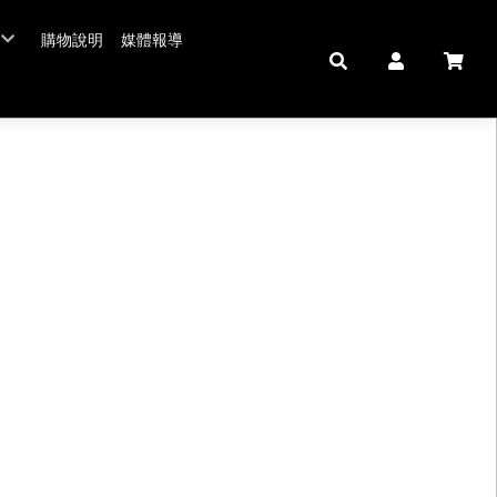
購物說明
媒體報導
年菜五連霸
/年菜
鮮肉品
壽 豬腳麵線
中秋禮盒。套組
佛跳牆/燉雞湯
拌嘴滷味。冷盤
鍋羹煲
私房珍釀。飲品
海鮮/冷盤
生鮮肉品
米食
肉類
私房珍釀/甜點