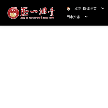
🏠︎
桌宴⍣圍爐年菜
年菜套組
門市資訊
年菜新品
冠軍得獎年菜五連
正一排骨桃園總店
聯絡我們