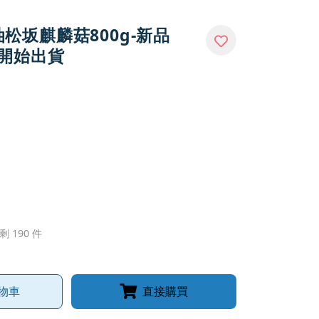
麻油松坂麒麟菇800g-新品
0 開始出貨
剩 190 件
物車
直接購買