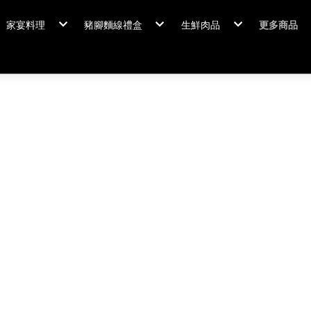
家宴料理
豬腳麵線禮盒
生鮮肉品
更多商品
家宴料理/年菜
閏月添福壽 豬腳麵線
排骨/生鮮肉品
粽情端午
冠軍得獎
佛跳牆/燉雞湯
霸
年菜套組
鍋羹煲
年菜新品
海鮮/冷盤
家宴料理
米食
排骨/生
肉類
閏月添福
私房珍釀/甜點
覆熱熟食
泡菜好醬
養生飲品
中秋