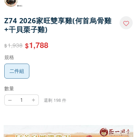
Z74 2026家旺雙享雞(何首烏骨雞
+干貝栗子雞)
1,788
1,938
$
$
規格
二件組
數量
–
+
還剩 198 件