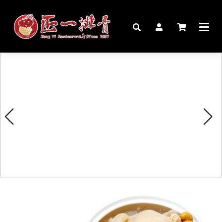
🏠︎
桌宴⍣圍爐年菜
家宴料理
豬腳麵線禮盒
生鮮肉品
更多商品
購物說明