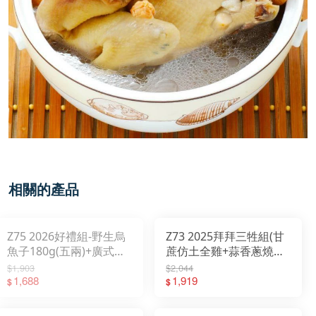
相關的產品
Z75 2026好禮組-野生烏
Z73 2025拜拜三牲組(甘
魚子180g(五兩)+廣式臘
蔗仿土全雞+蒜香蔥燒刺
腸250g +精美提袋
海魚+古味燒肉)
$1,903
$2,044
1,688
1,919
$
$