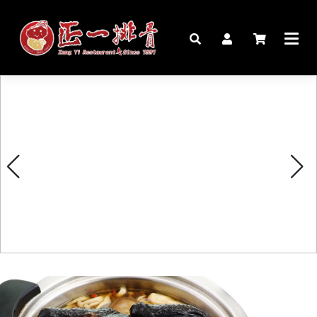
🏠︎
桌宴⍣圍爐年菜
家宴料理
豬腳麵線禮盒
生鮮肉品
更多商品