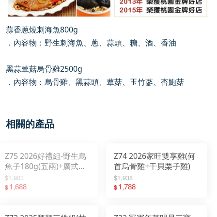
蒜香蔥燒刺海魚800g
．內容物：野生刺海魚、蔥、蒜頭、糖、酒、香油
黑蒜蕈菇烏骨雞2500g
．內容物：烏骨雞、黑蒜頭、蕈菇、玉竹蔘、杏鮑菇
相關的產品
Z75 2026好禮組-野生烏
Z74 2026家旺雙享雞(何
魚子180g(五兩)+廣式臘
首烏骨雞+干貝栗子雞)
腸250g +精美提袋
$1,903
$1,938
1,688
1,788
$
$