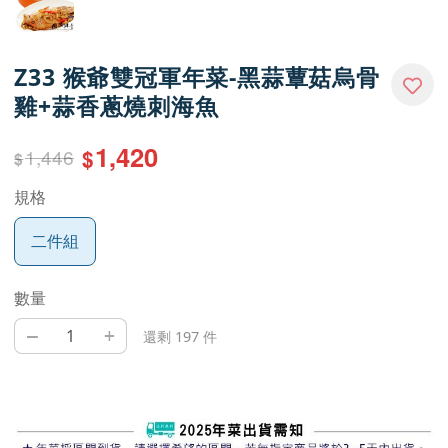
Z33 猴爺雙冠軍年菜-黑蒜蕈菇烏骨
雞+蒜香蔥燒刺海魚
1,420
1,446
$
$
規格
二件組
數量
–
+
還剩 197 件