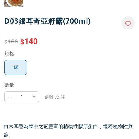
D03銀耳奇亞籽露(700ml)
140
168
$
$
規格
罐
數量
–
+
還剩 93 件
白木耳譽為菌中之冠豐富的植物性膠原蛋白，堪稱植物性燕
窩