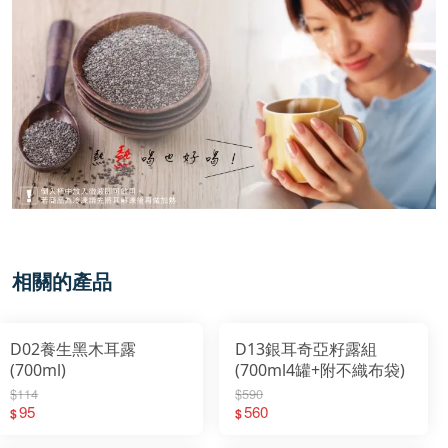
相關的產品
D02養生黑木耳露
D13銀耳奇亞籽露組
(700ml)
(700ml4罐+附不織布袋)
$114
$590
95
560
$
$