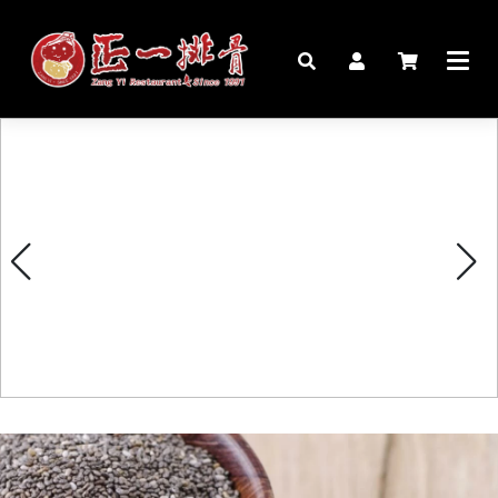
🏠︎
桌宴⍣圍爐年菜
家宴料理
豬腳麵線禮盒
生鮮肉品
更多商品
購物說明