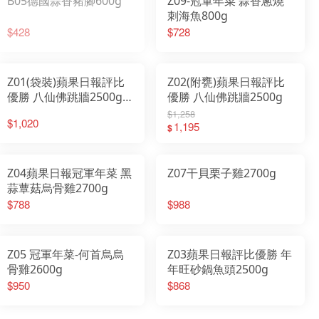
B05德國蒜香豬腳600g
Z09-冠軍年菜 蒜香蔥燒
刺海魚800g
$428
$728
Z01(袋裝)蘋果日報評比
Z02(附甕)蘋果日報評比
優勝 八仙佛跳牆2500g-
優勝 八仙佛跳牆2500g
東森新聞年菜專訪
$1,258
$1,020
1,195
$
Z04蘋果日報冠軍年菜 黑
Z07干貝栗子雞2700g
蒜蕈菇烏骨雞2700g
$788
$988
Z05 冠軍年菜-何首烏烏
Z03蘋果日報評比優勝 年
骨雞2600g
年旺砂鍋魚頭2500g
$950
$868