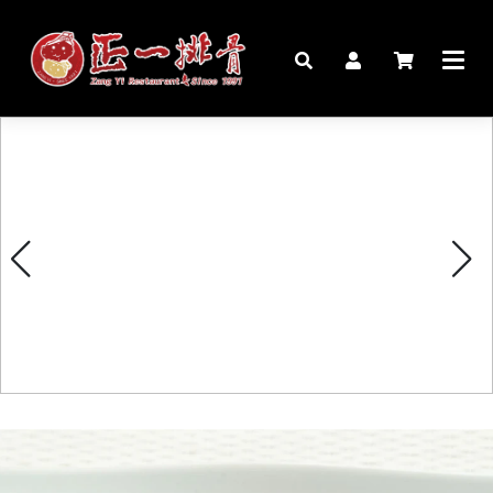
🏠︎
桌宴⍣圍爐年菜
家宴料理
豬腳麵線禮盒
生鮮肉品
更多商品
購物說明
媒體報導