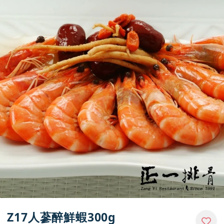
門市資訊
Z17人蔘醉鮮蝦300g