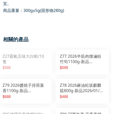
宜。
商品重量：
300g
±
5g(
固形物
280g)
相關的產品
Z27霸氣五味大白蝦/10
Z77 2026半筋肉燉滷桂
隻
竹筍1100g-新品
2026/01/20開始出貨
$588
$599
Z79 2026醬燒子排荷葉
Z78 2026麻油松坂麒麟
香1100g-新品
菇800g-新品2026/01/20
2026/01/20開始出貨
開始出貨
$688
$488