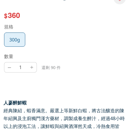
360
$
規格
300g
數量
–
+
還剩 90 件
人蔘醉鮮蝦
經典陳紹，蝦香滿意。嚴選上等新鮮白蝦，將古法釀造的陳
年紹興及主廚獨門漢方藥材，調製成養生醉汁，經過
48
小時
以上的浸泡工法，讓鮮蝦與紹興酒渾然天成，冷熱食用皆